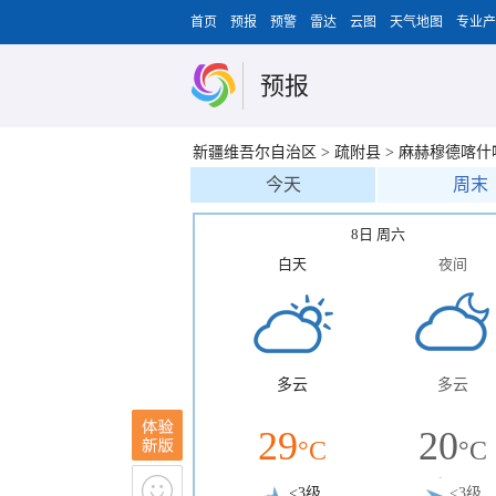
首页
预报
预警
雷达
云图
天气地图
专业产
预报
新疆维吾尔自治区
>
疏附县
>
麻赫穆德喀什
今天
周末
8日 周六
白天
夜间
多云
多云
29
20
°C
°C
<3级
<3级