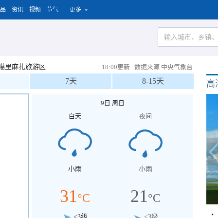
品
资讯
视频
节气
更多
噶里麻扎旅游区
18:00更新
|
数据来源 中央气象台
7天
8-15天
高
9日 周日
白天
夜间
小雨
小雨
31
21
°C
°C
<3级
<3级