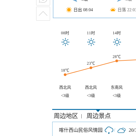
日出 08:04
日落 22:0
08时
11时
14时
28℃
23℃
18℃
西北风
西北风
东南风
<3级
<3级
<3级
周边地区
周边景点
|
喀什西山民俗风情园
/
20/