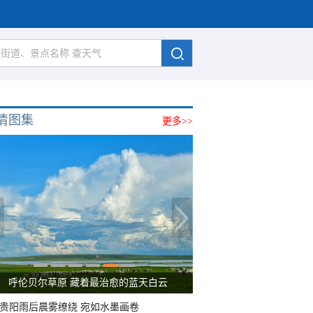
清图集
更多>>
呼伦贝尔草原 藏着最治愈的蓝天白云
贵阳雨后晨雾缭绕 宛如水墨画卷