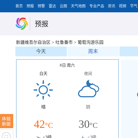
首页
预报
预警
雷达
云图
天气地图
专业产品
资讯
视频
节气
预报
新疆维吾尔自治区
>
吐鲁番市
>
葡萄沟游乐园
今天
周末
8日 周六
白天
夜间
晴
阴
42
30
°C
°C
<3级
<3级