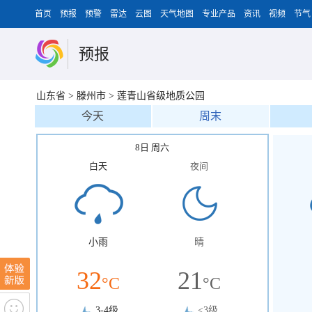
首页
预报
预警
雷达
云图
天气地图
专业产品
资讯
视频
节气
预报
山东省
>
滕州市
>
莲青山省级地质公园
今天
周末
8日 周六
白天
夜间
小雨
晴
32
21
°C
°C
3-4级
<3级