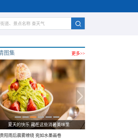
清图集
更多>>
夏天的快乐 藏在这些消暑美味里
贵阳雨后晨雾缭绕 宛如水墨画卷