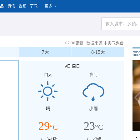
品
资讯
视频
节气
更多
07:30更新
|
数据来源 中央气象台
7天
8-15天
高
9日 周日
白天
夜间
晴
小雨
29
23
°C
°C
3-4级
<3级