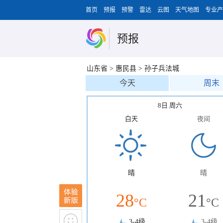
首页
预报
预警
雷达
云图
天气地图
专业产
预报
山东省
>
惠民县
>
孙子兵法城
今天
周末
8日 周六
白天
夜间
晴
晴
28
21
°C
°C
3-4级
3-4级