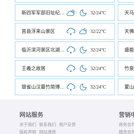
新四军军部旧址纪念馆
/
32/24°C
天马
莒县浮来山景区
/
32/22°C
天佛
临沂滨河景区北湖心岛
/
32/24°C
盛能
王羲之故居
/
32/24°C
竹泉
银雀山汉墓竹简博物馆
/
32/24°C
蒙山
网站服务
营销
关于我们
联系我们
用户反馈
商务合
版权声明
网站律师
媒资合