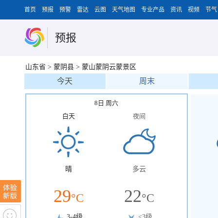
首页
预报
预警
雷达
云图
天气地图
专业产品
资讯
视频
节气
预报
山东省
>
蒙阴县
>
蒙山蒙阴云蒙景区
今天
周末
8日 周六
白天
夜间
晴
多云
29
22
°C
°C
3-4级
<3级