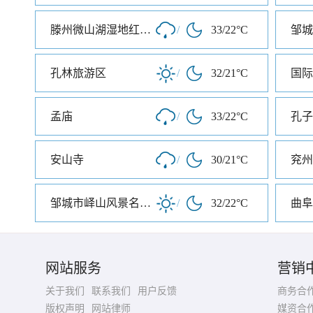
滕州微山湖湿地红荷旅游风景区
/
33/22°C
邹城
孔林旅游区
/
32/21°C
国际
孟庙
/
33/22°C
孔子
安山寺
/
30/21°C
兖州
邹城市峄山风景名胜区
/
32/22°C
曲阜
网站服务
营销
关于我们
联系我们
用户反馈
商务合
版权声明
网站律师
媒资合