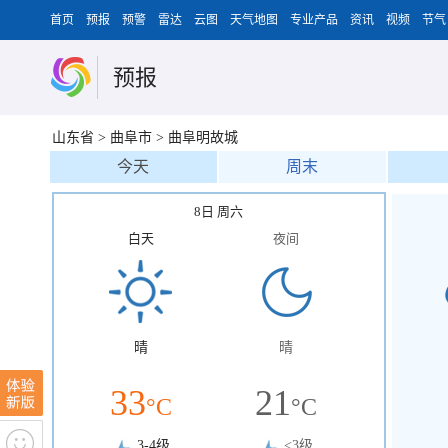
首页
预报
预警
雷达
云图
天气地图
专业产品
资讯
视频
节气
预报
山东省
>
曲阜市
>
曲阜明故城
今天
周末
8日 周六
白天
夜间
晴
晴
33
21
°C
°C
3-4级
<3级