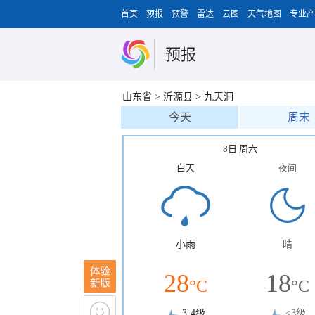
首页
预报
预警
雷达
云图
天气地图
专业产
预报
山东省
>
沂源县
>
九天洞
今天
周末
8日 周六
白天
夜间
小雨
晴
28
18
°C
°C
3-4级
<3级