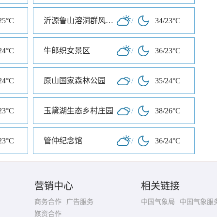
25°C
沂源鲁山溶洞群风景区
/
34/23°C
24°C
牛郎织女景区
/
36/23°C
24°C
原山国家森林公园
/
35/24°C
23°C
玉黛湖生态乡村庄园
/
38/26°C
23°C
管仲纪念馆
/
36/24°C
营销中心
相关链接
商务合作
广告服务
中国气象局
中国气象服
媒资合作