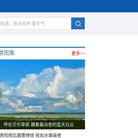
清图集
更多>>
呼伦贝尔草原 藏着最治愈的蓝天白云
贵阳雨后晨雾缭绕 宛如水墨画卷