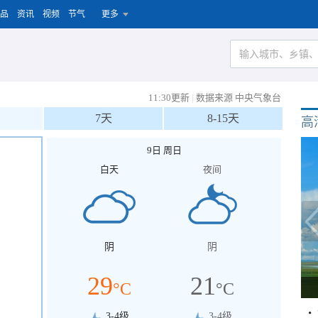
品
资讯
视频
节气
更多
11:30更新
|
数据来源 中央气象台
7天
8-15天
高
9日 周日
白天
夜间
阴
阴
29
21
°C
°C
3-4级
3-4级