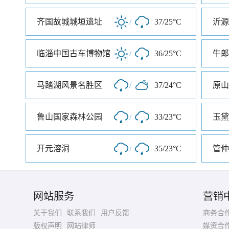
齐国故城城垣遗址
/
37/25°C
临淄中国古车博物馆
/
36/25°C
牛郎
马踏湖风景名胜区
/
37/24°C
原山
鲁山国家森林公园
/
33/23°C
玉黛
开元溶洞
/
35/23°C
管仲
网站服务
营销
关于我们
联系我们
用户反馈
商务合
版权声明
网站律师
媒资合