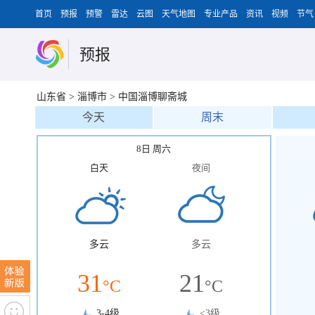
首页
预报
预警
雷达
云图
天气地图
专业产品
资讯
视频
节气
预报
山东省
>
淄博市
>
中国淄博聊斋城
今天
周末
8日 周六
白天
夜间
多云
多云
31
21
°C
°C
3-4级
<3级