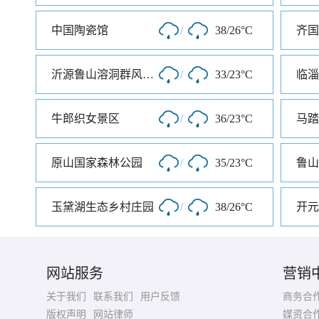
中国陶瓷馆
/
38/26°C
齐国
沂源鲁山溶洞群风景区
/
33/23°C
临淄
牛郎织女景区
/
36/23°C
马踏
原山国家森林公园
/
35/23°C
鲁山
玉黛湖生态乡村庄园
/
38/26°C
开元
网站服务
营销
关于我们
联系我们
用户反馈
商务合
版权声明
网站律师
媒资合