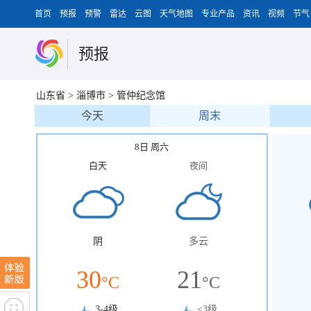
首页
预报
预警
雷达
云图
天气地图
专业产品
资讯
视频
节气
预报
山东省
>
淄博市
>
管仲纪念馆
今天
周末
8日 周六
白天
夜间
阴
多云
30
21
°C
°C
3-4级
<3级