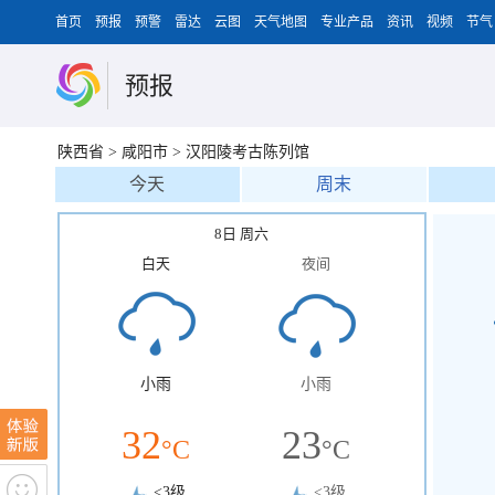
首页
预报
预警
雷达
云图
天气地图
专业产品
资讯
视频
节气
预报
陕西省
>
咸阳市
>
汉阳陵考古陈列馆
今天
周末
8日 周六
白天
夜间
小雨
小雨
32
23
°C
°C
<3级
<3级