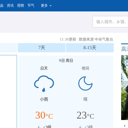
品
资讯
视频
节气
更多
11:30更新
|
数据来源 中央气象台
7天
8-15天
高
9日 周日
白天
夜间
小雨
晴
30
23
°C
°C
<3级
<3级