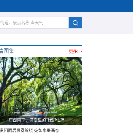
清图集
更多>>
广西南宁：盛夏里的“绿野仙踪”
贵阳雨后晨雾缭绕 宛如水墨画卷