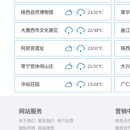
陕西自然博物馆
/
23/31°C
翠华
大唐西市文化景区
/
22/30°C
曲江
阿房宫遗址
/
23/31°C
陕西
常宁宫休闲山庄
/
21/31°C
大兴
沣峪荘园
/
15/24°C
广仁
网站服务
营销
关于我们
联系我们
用户反馈
商务合
版权声明
网站律师
媒资合