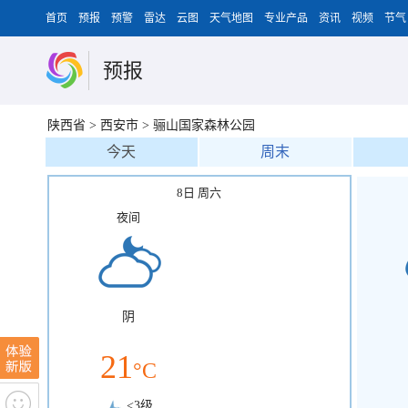
首页
预报
预警
雷达
云图
天气地图
专业产品
资讯
视频
节气
预报
陕西省
>
西安市
>
骊山国家森林公园
今天
周末
8日 周六
夜间
阴
21
°C
<3级