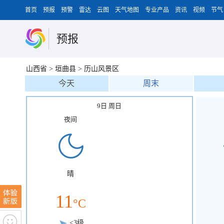
首页
预报
预警
雷达
云图
天气地图
专业产品
资讯
视频
节气
预报
山西省
>
垣曲县
>
历山风景区
今天
周末
9日 周日
夜间
晴
11
°C
<3级