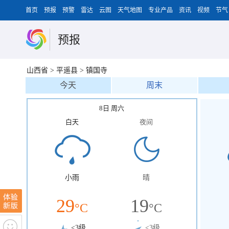
首页
预报
预警
雷达
云图
天气地图
专业产品
资讯
视频
节气
预报
山西省
>
平遥县
>
镇国寺
今天
周末
8日 周六
白天
夜间
小雨
晴
29
19
°C
°C
<3级
<3级