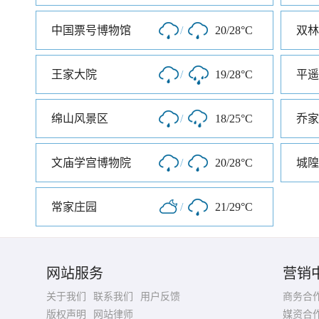
中国票号博物馆
/
20/28°C
双林
王家大院
/
19/28°C
平遥
绵山风景区
/
18/25°C
乔家
文庙学宫博物院
/
20/28°C
城隍
常家庄园
/
21/29°C
网站服务
营销
关于我们
联系我们
用户反馈
商务合
版权声明
网站律师
媒资合