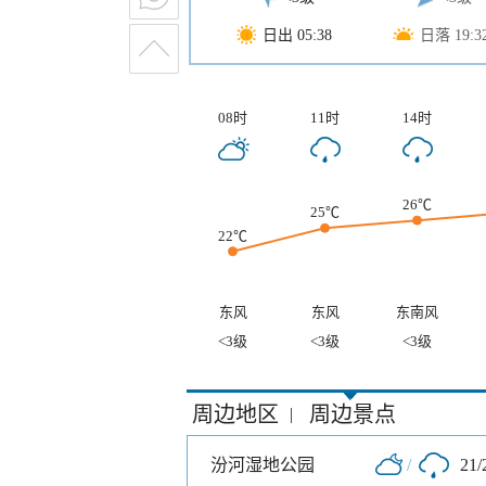
日出 05:38
日落 19:3
08时
11时
14时
26℃
25℃
22℃
东风
东风
东南风
<3级
<3级
<3级
周边地区
周边景点
|
汾河湿地公园
/
21/