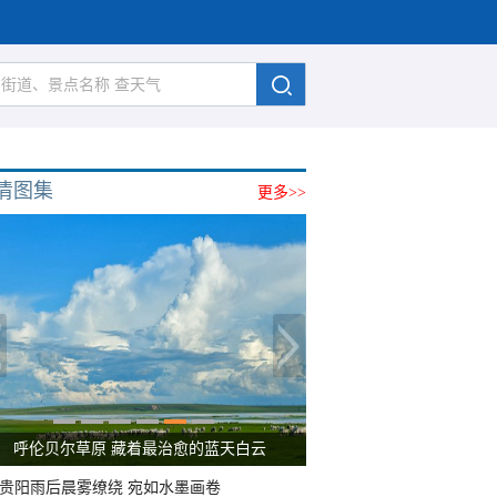
清图集
更多>>
呼伦贝尔草原 藏着最治愈的蓝天白云
贵阳雨后晨雾缭绕 宛如水墨画卷