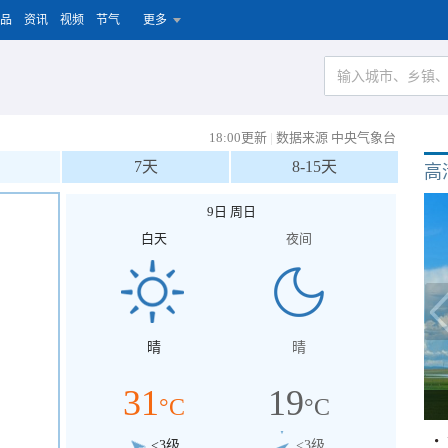
品
资讯
视频
节气
更多
18:00更新
|
数据来源 中央气象台
7天
8-15天
高
9日 周日
白天
夜间
晴
晴
31
19
°C
°C
<3级
<3级