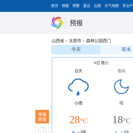
首页
预报
预警
雷达
云图
天气地图
专业产
预报
山西省
>
太原市
>
森林公园西门
今天
周末
8日 周六
白天
夜间
小雨
晴
28
18
°C
°C
<3级
<3级