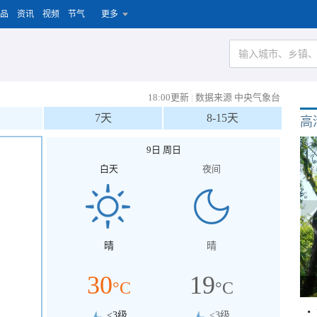
品
资讯
视频
节气
更多
18:00更新
|
数据来源 中央气象台
7天
8-15天
高
9日 周日
白天
夜间
晴
晴
30
19
°C
°C
<3级
<3级