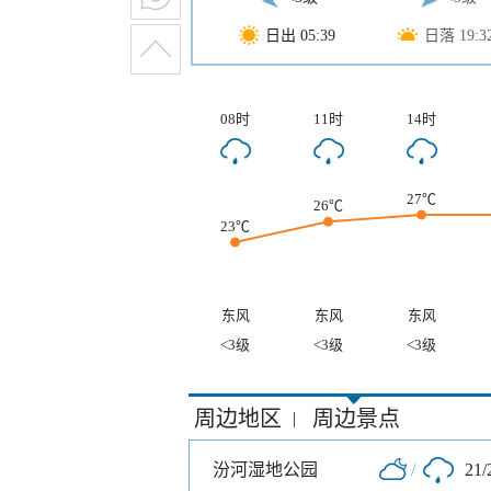
日出 05:39
日落 19:3
08时
11时
14时
27℃
26℃
23℃
东风
东风
东风
<3级
<3级
<3级
周边地区
周边景点
|
汾河湿地公园
/
21/