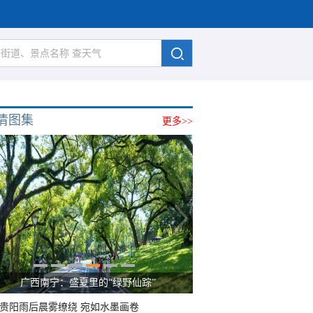
清图集
更多>>
广西南宁：盛夏里的“绿野仙踪”
贵阳雨后晨雾缭绕 宛如水墨画卷