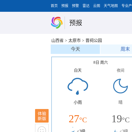
首页
预报
预警
雷达
云图
天气地图
专业产
预报
山西省
>
太原市
>
晋祠公园
今天
周末
8日 周六
白天
夜间
小雨
晴
27
19
°C
°C
<3级
<3级