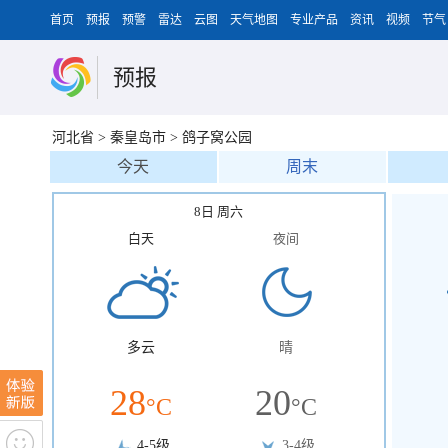
首页
预报
预警
雷达
云图
天气地图
专业产品
资讯
视频
节气
预报
河北省
>
秦皇岛市
>
鸽子窝公园
今天
周末
8日 周六
白天
夜间
多云
晴
28
20
°C
°C
4-5级
3-4级