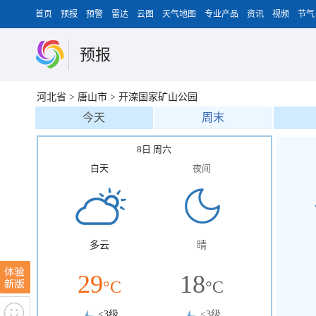
首页
预报
预警
雷达
云图
天气地图
专业产品
资讯
视频
节气
预报
河北省
>
唐山市
>
开滦国家矿山公园
今天
周末
8日 周六
白天
夜间
多云
晴
29
18
°C
°C
<3级
<3级