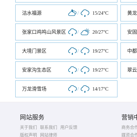
沽水福源
/
15/24°C
黄龙
张家口鸡鸣山风景区
/
20/27°C
安固
大境门景区
/
19/27°C
中都
安家沟生态区
/
19/27°C
翠云
万龙滑雪场
/
14/17°C
网站服务
营销
关于我们
联系我们
用户反馈
商务合
版权声明
网站律师
媒资合