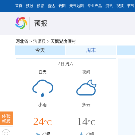
首页
预报
预警
雷达
云图
天气地图
专业产品
资讯
视频
节气
预报
河北省
>
沽源县
>
天鹅湖度假村
今天
周末
8日 周六
白天
夜间
小雨
多云
24
14
°C
°C
<3级
<3级