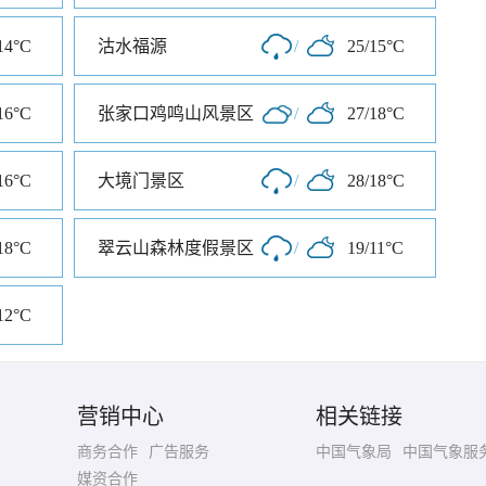
14°C
沽水福源
/
25/15°C
16°C
张家口鸡鸣山风景区
/
27/18°C
16°C
大境门景区
/
28/18°C
18°C
翠云山森林度假景区
/
19/11°C
12°C
营销中心
相关链接
商务合作
广告服务
中国气象局
中国气象服
媒资合作