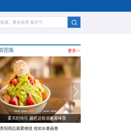
清图集
更多>>
夏天的快乐 藏在这些消暑美味里
贵阳雨后晨雾缭绕 宛如水墨画卷