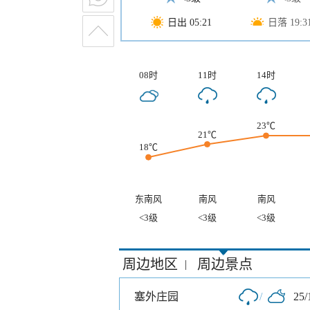
日出 05:21
日落 19:3
08时
11时
14时
23℃
21℃
18℃
东南风
南风
南风
<3级
<3级
<3级
周边地区
周边景点
|
塞外庄园
/
25/