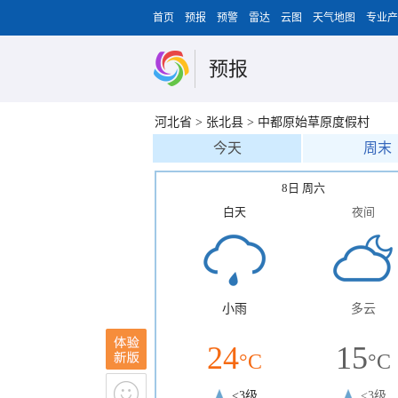
首页
预报
预警
雷达
云图
天气地图
专业产
预报
河北省
>
张北县
>
中都原始草原度假村
今天
周末
8日 周六
白天
夜间
小雨
多云
24
15
°C
°C
<3级
<3级