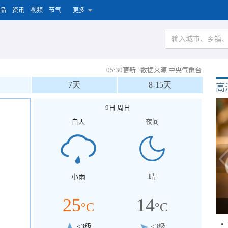
品
资讯
视频
节气
更多
05:30更新
|
数据来源 中央气象台
7天
8-15天
高
9日 周日
白天
夜间
小雨
晴
25
14
°C
°C
<3级
<3级