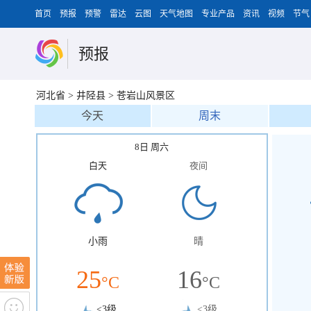
首页
预报
预警
雷达
云图
天气地图
专业产品
资讯
视频
节气
预报
河北省
>
井陉县
>
苍岩山风景区
今天
周末
8日 周六
白天
夜间
小雨
晴
25
16
°C
°C
<3级
<3级