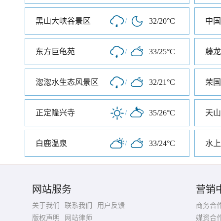
黑山大峡谷景区
/
32/20°C
中国
东方巨龟苑
/
33/25°C
藤龙
淴淴水生态风景区
/
32/21°C
荣国
正定隆兴寺
/
35/26°C
天山
白鹿温泉
/
33/24°C
水上
网站服务
营销
关于我们
联系我们
用户反馈
商务合
版权声明
网站律师
媒资合