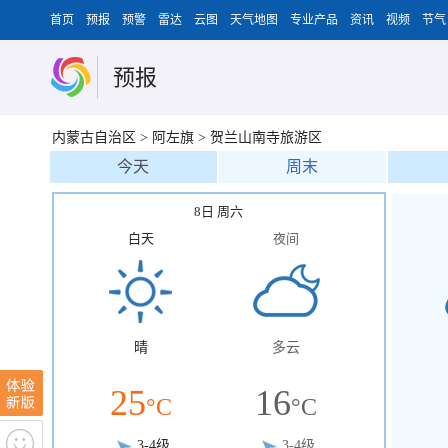
首页
预报
预警
雷达
云图
天气地图
专业产品
资讯
视频
节气
预报
内蒙古自治区
>
阿左旗
>
贺兰山南寺旅游区
今天
周末
8日 周六
白天
夜间
晴
多云
25
16
°C
°C
3-4级
3-4级