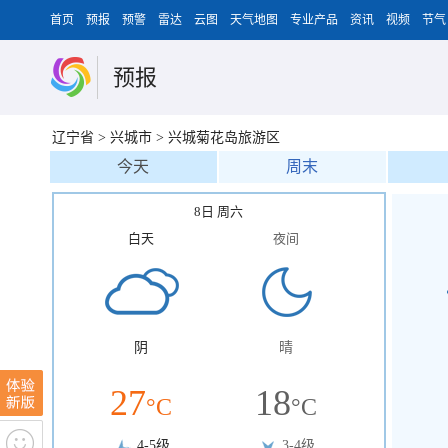
首页
预报
预警
雷达
云图
天气地图
专业产品
资讯
视频
节气
预报
辽宁省
>
兴城市
>
兴城菊花岛旅游区
今天
周末
8日 周六
白天
夜间
阴
晴
27
18
°C
°C
4-5级
3-4级