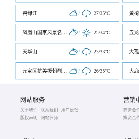
鸭绿江
/
27/35°C
黄椅
凤凰山国家风景名胜区
/
25/34°C
五龙
天华山
/
23/33°C
大孤
元宝区抗美援朝烈士陵园
/
26/35°C
大鹿
网站服务
营销
关于我们
联系我们
用户反馈
商务合
版权声明
网站律师
媒资合