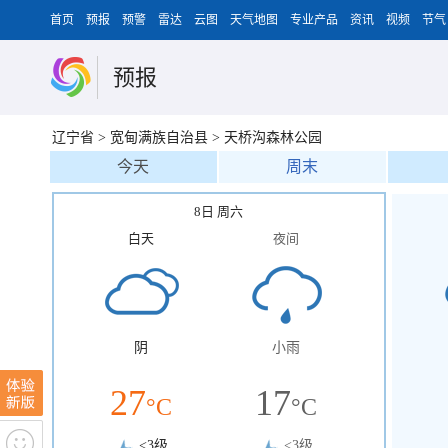
首页
预报
预警
雷达
云图
天气地图
专业产品
资讯
视频
节气
预报
辽宁省
>
宽甸满族自治县
>
天桥沟森林公园
今天
周末
8日 周六
白天
夜间
阴
小雨
27
17
°C
°C
<3级
<3级