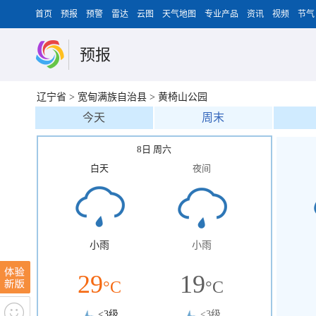
首页
预报
预警
雷达
云图
天气地图
专业产品
资讯
视频
节气
预报
辽宁省
>
宽甸满族自治县
>
黄椅山公园
今天
周末
8日 周六
白天
夜间
小雨
小雨
29
19
°C
°C
<3级
<3级