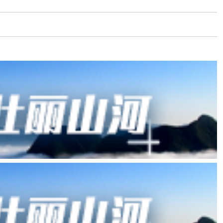
斯艾利斯
圣地亚哥
利马
基多
悉尼
墨尔本
惠灵顿
奥克