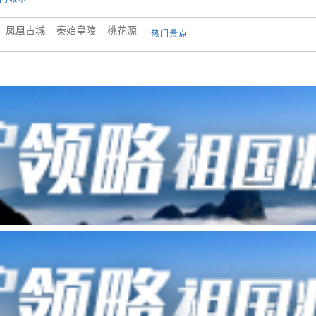
凤凰古城
秦始皇陵
桃花源
热门景点
柏林
纽约
温哥华
墨西哥城
哈瓦那
圣何塞
巴西利亚
布宜诺