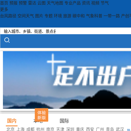
首页
预报
预警
雷达
云图
天气地图
专业产品
资讯
视频
节气
更多
台风路径
空间天气
图片
专题
环境
旅游
碳中和
气象科普
一带一路
产创
国内
本地
国际
北京
上海
成都
杭州
南京
天津
深圳
重庆
西安
广州
青岛
武汉
热