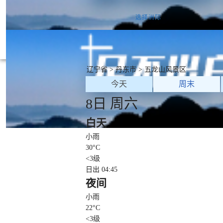
兰
苏瓦
开罗
内罗毕
开普敦
维多利亚
拉巴特
亚洲
欧洲
北美洲
南美洲
非洲
大洋洲
选择洲际
辽宁省
>
丹东市
>
五龙山风景区
今天
周末
8日 周六
白天
小雨
30
°C
<3级
日出 04:45
夜间
小雨
22
°C
<3级