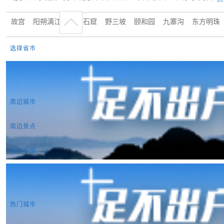
故宫
阳朔漓江
龙门石窟
野三坡
颐和园
九寨沟
东方明珠
选择省市
周边城市
周边景点
本地乡镇
热门城市
曼谷
东京
首尔
吉隆坡
新加坡
巴黎
罗马
伦敦
雅典