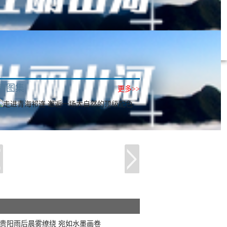
清图集
更多>>
贵阳雨后晨雾缭绕 宛如水墨画卷