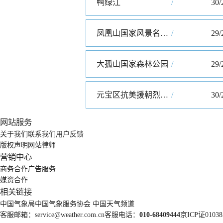
鸭绿江
/
30/
凤凰山国家风景名胜区
/
29/
大孤山国家森林公园
/
29/
元宝区抗美援朝烈士陵园
/
30/
网站服务
关于我们
联系我们
用户反馈
版权声明
网站律师
营销中心
商务合作
广告服务
媒资合作
相关链接
中国气象局
中国气象服务协会
中国天气频道
客服邮箱：
service@weather.com.cn
客服电话：
010-68409444
京ICP证01038