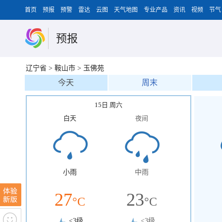
首页
预报
预警
雷达
云图
天气地图
专业产品
资讯
视频
节气
预报
辽宁省
>
鞍山市
>
玉佛苑
今天
周末
15日 周六
白天
夜间
小雨
中雨
27
23
°C
°C
<3级
<3级