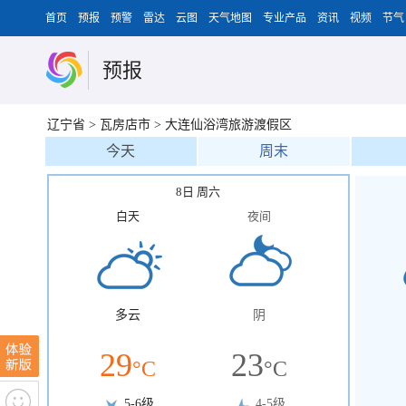
首页
预报
预警
雷达
云图
天气地图
专业产品
资讯
视频
节气
预报
辽宁省
>
瓦房店市
>
大连仙浴湾旅游渡假区
今天
周末
8日 周六
白天
夜间
多云
阴
29
23
°C
°C
5-6级
4-5级