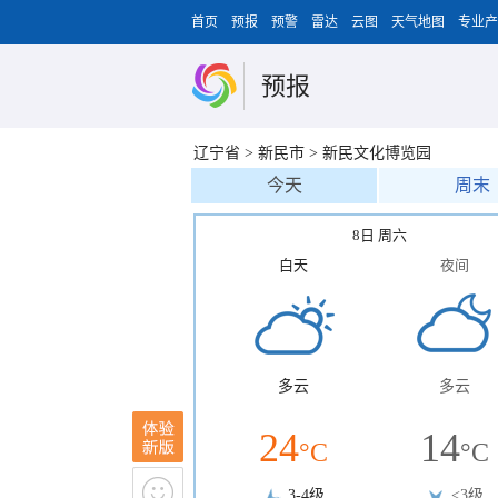
首页
预报
预警
雷达
云图
天气地图
专业产
预报
辽宁省
>
新民市
>
新民文化博览园
今天
周末
8日 周六
白天
夜间
多云
多云
24
14
°C
°C
3-4级
<3级