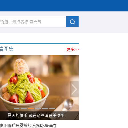
清图集
更多>>
广西南宁：盛夏里的“绿野仙踪”
贵阳雨后晨雾缭绕 宛如水墨画卷