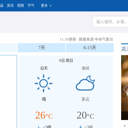
品
资讯
视频
节气
更多
11:30更新
|
数据来源 中央气象台
7天
8-15天
高
9日 周日
白天
夜间
晴
多云
26
20
°C
°C
<3级
<3级