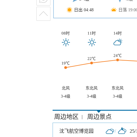
日出 04:48
日落 19:0
08时
11时
14时
24℃
22℃
19℃
北风
东北风
东北风
3-4级
3-4级
3-4级
周边地区
周边景点
|
沈飞航空博览园
/
25/