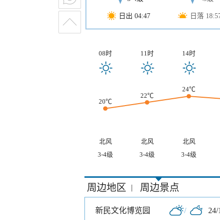
日出 04:47
日落 18:5
08时
11时
14时
24℃
22℃
20℃
北风
北风
北风
3-4级
3-4级
3-4级
周边地区
周边景点
|
新民文化博览园
/
24/