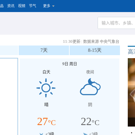
品
资讯
视频
节气
更多
11:30更新
|
数据来源 中央气象台
7天
8-15天
高
9日 周日
白天
夜间
晴
阴
27
22
°C
°C
<3级
<3级