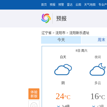
首页
预报
预警
雷达
云图
天气地图
专业产
预报
辽宁省
>
沈阳市
>
沈阳新乐遗址
今天
周末
8日 周六
白天
夜间
阴
多云
24
16
°C
°C
3-4级
<3级