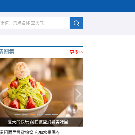
清图集
更多>>
夏天的快乐 藏在这些消暑美味里
贵阳雨后晨雾缭绕 宛如水墨画卷