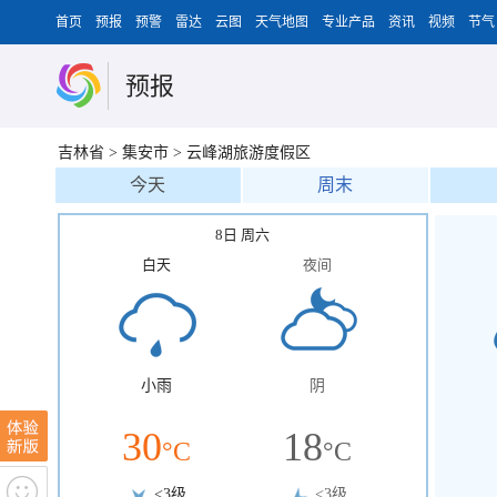
首页
预报
预警
雷达
云图
天气地图
专业产品
资讯
视频
节气
预报
吉林省
>
集安市
>
云峰湖旅游度假区
今天
周末
8日 周六
白天
夜间
小雨
阴
30
18
°C
°C
<3级
<3级