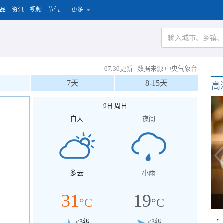
品
资讯
视频
节气
更多
07:30更新
|
数据来源 中央气象台
7天
8-15天
高
9日 周日
白天
夜间
多云
小雨
31
19
°C
°C
<3级
<3级