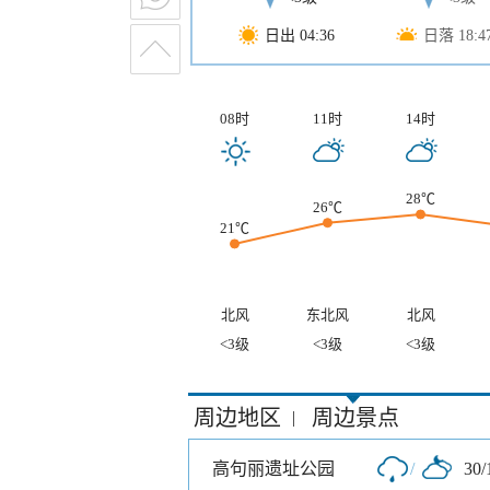
日出 04:36
日落 18:4
08时
11时
14时
28℃
26℃
21℃
北风
东北风
北风
<3级
<3级
<3级
周边地区
周边景点
|
高句丽遗址公园
/
30/