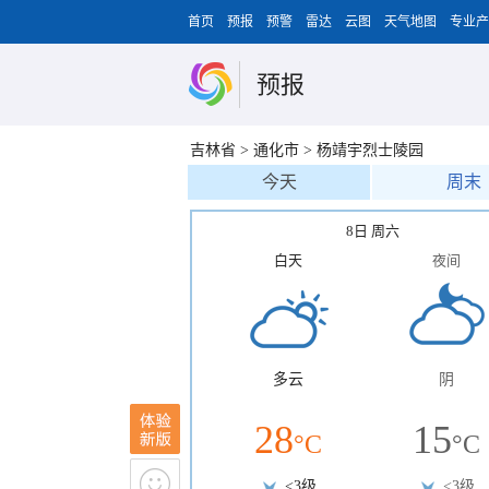
首页
预报
预警
雷达
云图
天气地图
专业产
预报
吉林省
>
通化市
>
杨靖宇烈士陵园
今天
周末
8日 周六
白天
夜间
多云
阴
28
15
°C
°C
<3级
<3级