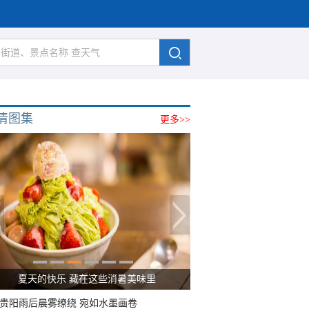
清图集
更多>>
夏天的快乐 藏在这些消暑美味里
贵阳雨后晨雾缭绕 宛如水墨画卷