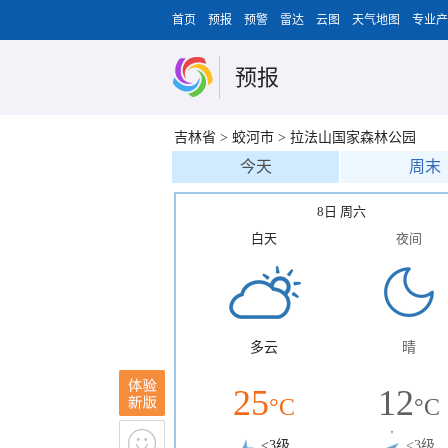
首页
预报
预警
雷达
云图
天气地图
专业产
预报
吉林省
>
蛟河市
>
拉法山国家森林公园
今天
周末
8日 周六
白天
夜间
多云
晴
25
12
°C
°C
<3级
<3级