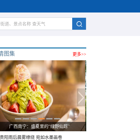
清图集
更多>>
广西南宁：盛夏里的“绿野仙踪”
贵阳雨后晨雾缭绕 宛如水墨画卷