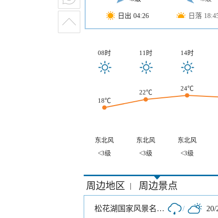
日出 04:26
日落 18:4
08时
11时
14时
24℃
22℃
18℃
东北风
东北风
东北风
<3级
<3级
<3级
周边地区
周边景点
|
松花湖国家风景名胜区
/
20/