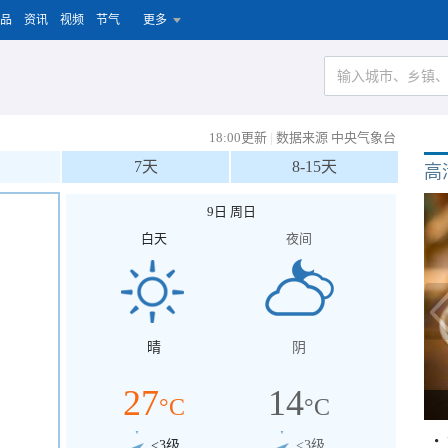
品
资讯
视频
节气
更多
18:00更新
|
数据来源 中央气象台
7天
8-15天
高
9日 周日
白天
夜间
晴
阴
27
14
°C
°C
<3级
<3级