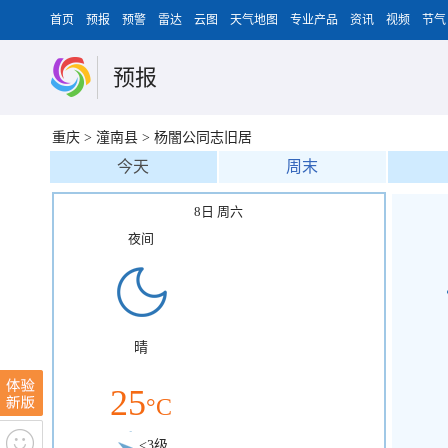
首页
预报
预警
雷达
云图
天气地图
专业产品
资讯
视频
节气
预报
重庆
>
潼南县
>
杨闇公同志旧居
今天
周末
8日 周六
夜间
晴
25
°C
<3级