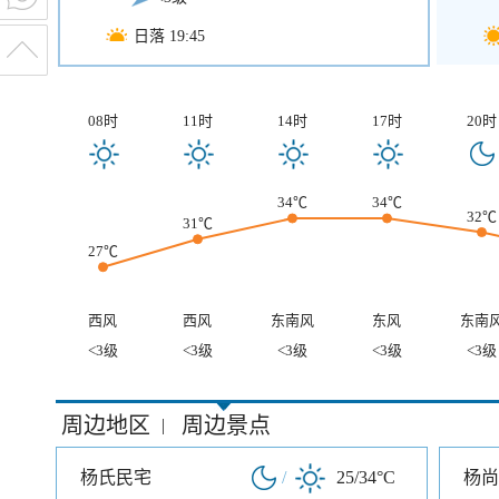
日落 19:45
08时
11时
14时
17时
20时
34℃
34℃
32℃
31℃
27℃
西风
西风
东南风
东风
东南
<3级
<3级
<3级
<3级
<3级
周边地区
周边景点
|
杨氏民宅
/
25/34°C
杨尚