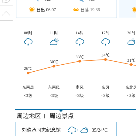
日出 06:07
日落 19:36
08时
11时
14时
17时
20时
34℃
33℃
31℃
30℃
26℃
东南风
东南风
南风
东风
东北
<3级
<3级
<3级
<3级
<3级
周边地区
周边景点
|
刘伯承同志纪念馆
/
35/24°C