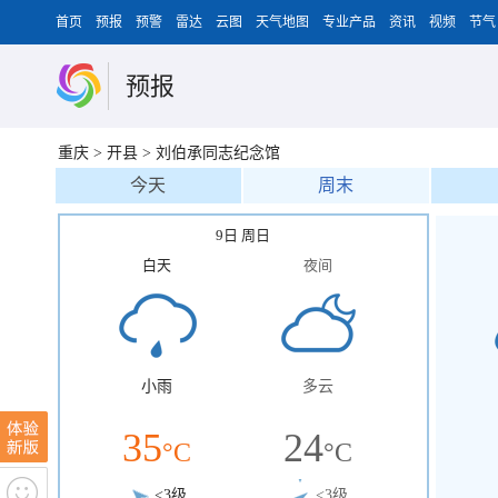
首页
预报
预警
雷达
云图
天气地图
专业产品
资讯
视频
节气
预报
重庆
>
开县
>
刘伯承同志纪念馆
今天
周末
9日 周日
白天
夜间
小雨
多云
35
24
°C
°C
<3级
<3级