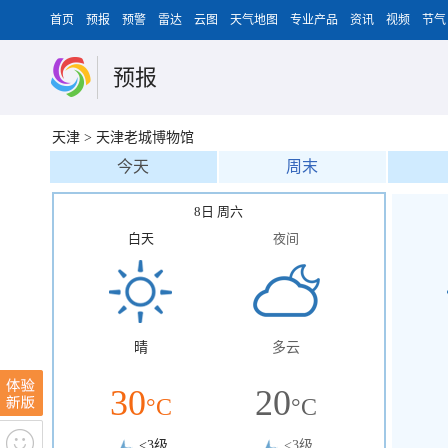
首页
预报
预警
雷达
云图
天气地图
专业产品
资讯
视频
节气
预报
天津
>
天津老城博物馆
今天
周末
8日 周六
白天
夜间
晴
多云
30
20
°C
°C
<3级
<3级