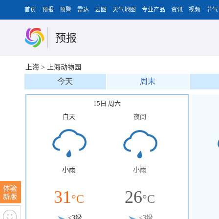
首页
预报
预警
雷达
云图
天气地图
专业产品
资讯
视频
节气
预报
上海
>
上海动物园
今天
周末
15日 周六
白天
夜间
小雨
小雨
31
26
°C
°C
<3级
<3级