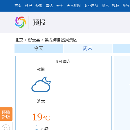
首页
预报
预警
雷达
云图
天气地图
专业产品
资讯
视频
节气
预报
北京
>
密云县
>
黑龙潭自然风景区
今天
周末
8日 周六
夜间
多云
19
°C
<3级