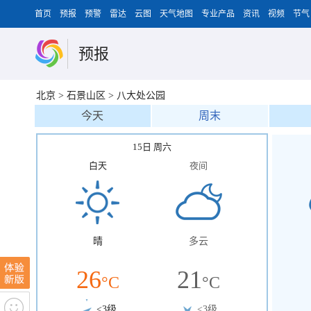
首页
预报
预警
雷达
云图
天气地图
专业产品
资讯
视频
节气
预报
北京
>
石景山区
>
八大处公园
今天
周末
15日 周六
白天
夜间
晴
多云
26
21
°C
°C
<3级
<3级