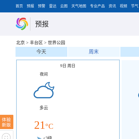
首页
预报
预警
雷达
云图
天气地图
专业产品
资讯
视频
节气
预报
北京
>
丰台区
>
世界公园
今天
周末
9日 周日
夜间
多云
21
°C
<3级