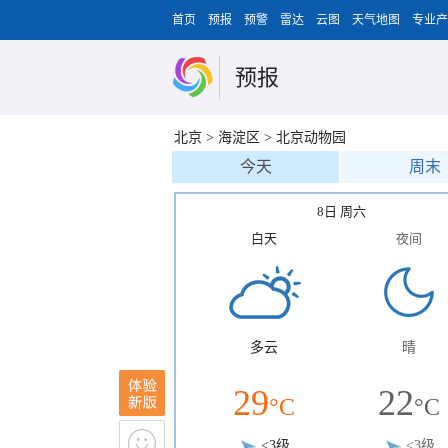
首页
预报
预警
雷达
云图
天气地图
专业产
预报
北京
>
海淀区
>
北京动物园
今天
周末
8日 周六
白天
夜间
多云
晴
29
22
°C
°C
<3级
<3级