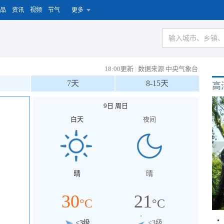
品
资讯
视频
节气
更多
18:00更新
|
数据来源 中央气象台
7天
8-15天
高
9日 周日
白天
夜间
晴
晴
30
21
°C
°C
<3级
<3级