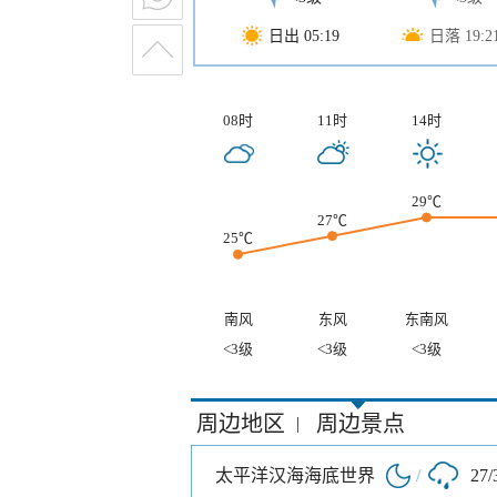
日出 05:19
日落 19:2
08时
11时
14时
29℃
27℃
25℃
南风
东风
东南风
<3级
<3级
<3级
周边地区
周边景点
|
太平洋汉海海底世界
/
27/