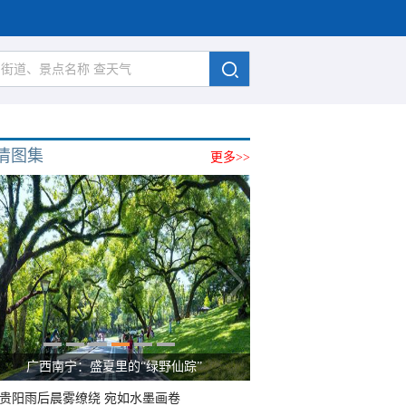
清图集
更多>>
广西南宁：盛夏里的“绿野仙踪”
贵阳雨后晨雾缭绕 宛如水墨画卷