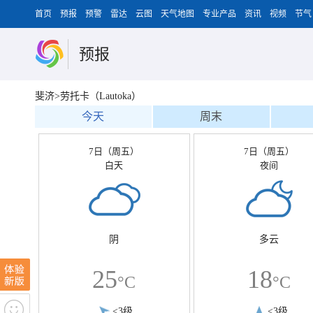
首页
预报
预警
雷达
云图
天气地图
专业产品
资讯
视频
节气
预报
斐济>劳托卡（Lautoka）
今天
周末
7日（周五）
7日（周五）
白天
夜间
阴
多云
25
18
°C
°C
<3级
<3级