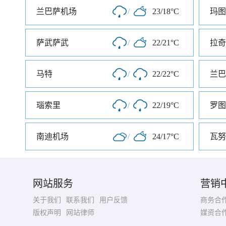
兰巴萨机场
/
23/18°C
玛图
萨武萨武
/
22/21°C
拉奇
马特
/
22/22°C
兰巴
瑙索里
/
22/19°C
罗图
南迪机场
/
24/17°C
瓦努
网站服务
营销
关于我们
联系我们
用户反馈
商务合
版权声明
网站律师
媒资合