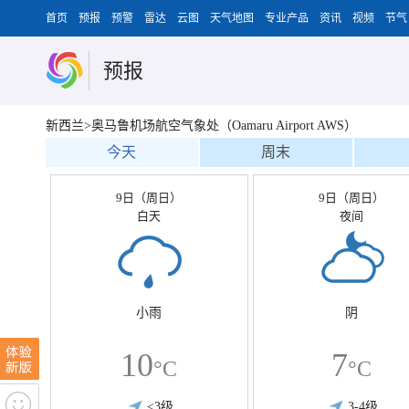
首页
预报
预警
雷达
云图
天气地图
专业产品
资讯
视频
节气
预报
新西兰>奥马鲁机场航空气象处（Oamaru Airport AWS）
今天
周末
9日（周日）
9日（周日）
白天
夜间
小雨
阴
10
7
°C
°C
<3级
3-4级