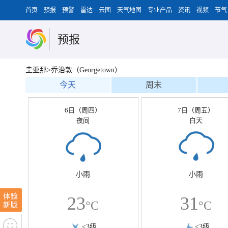
首页
预报
预警
雷达
云图
天气地图
专业产品
资讯
视频
节气
预报
圭亚那>乔治敦（Georgetown）
今天
周末
6日（周四）
7日（周五）
夜间
白天
小雨
小雨
23
31
°C
°C
<3级
<3级