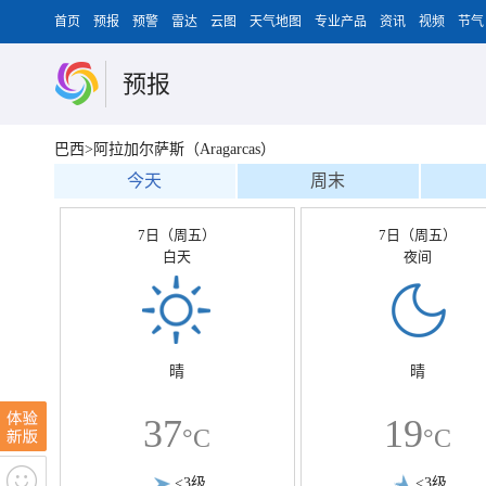
首页
预报
预警
雷达
云图
天气地图
专业产品
资讯
视频
节气
预报
巴西>阿拉加尔萨斯（Aragarcas）
今天
周末
7日（周五）
7日（周五）
白天
夜间
晴
晴
37
19
°C
°C
<3级
<3级