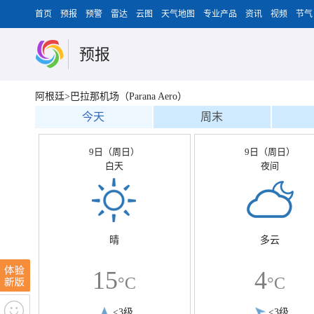
首页
预报
预警
雷达
云图
天气地图
专业产品
资讯
视频
节气
预报
阿根廷>巴拉那机场（Parana Aero）
今天
周末
9日（周日）
9日（周日）
白天
夜间
晴
多云
15
4
°C
°C
<3级
<3级