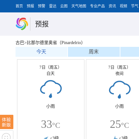
首页
预报
预警
雷达
云图
天气地图
专业产品
资讯
视频
节气
预报
古巴>比那尔德里奥省（Pinardelrio）
今天
周末
7日（周五）
7日（周五）
白天
夜间
小雨
小雨
33
25
°C
°C
<3级
<3级