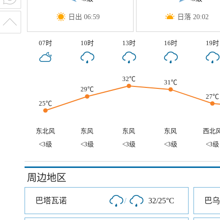
日出 06:59
日落 20:02
07时
10时
13时
16时
19时
32℃
31℃
29℃
27℃
25℃
东北风
东风
东风
东风
西北
<3级
<3级
<3级
<3级
<3级
周边地区
巴塔瓦诺
/
32/25°C
巴乌