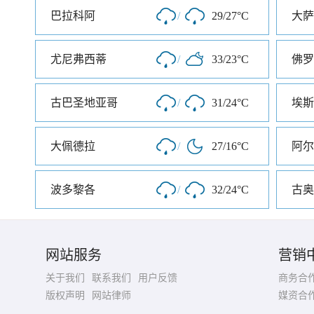
巴拉科阿
/
29/27°C
大萨
尤尼弗西蒂
/
33/23°C
佛罗
古巴圣地亚哥
/
31/24°C
埃斯
大佩德拉
/
27/16°C
阿尔
波多黎各
/
32/24°C
古奥
网站服务
营销
关于我们
联系我们
用户反馈
商务合
版权声明
网站律师
媒资合