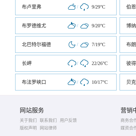
布卢里弗
/
9/29°C
伯恩
布罗德维尤
/
9/20°C
博纳
北巴特尔福德
/
7/19°C
布朗
长岬
/
22/26°C
布法罗峡口
/
10/17°C
贝克
网站服务
营销
关于我们
联系我们
用户反馈
商务合
版权声明
网站律师
媒资合