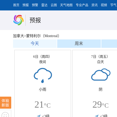
首页
预报
预警
雷达
云图
天气地图
专业产品
资讯
视频
节气
预报
加拿大>蒙特利尔（Montreal）
今天
周末
6日（周四）
7日（周五）
夜间
白天
小雨
阴
21
29
°C
°C
<3级
<3级