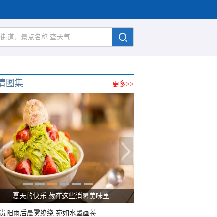
清图集
更多>>
夏天的快乐 藏在这些消暑美味里
贵阳雨后晨雾缭绕 宛如水墨画卷