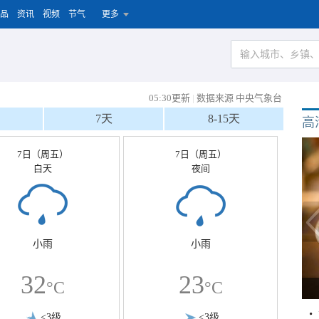
品
资讯
视频
节气
更多
05:30更新
|
数据来源 中央气象台
7天
8-15天
高
7日（周五）
7日（周五）
白天
夜间
小雨
小雨
32
23
°C
°C
<3级
<3级