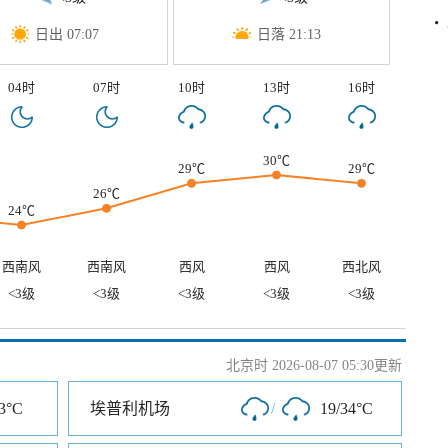
日出 07:07
日落 21:13
04时
07时
10时
13时
16时
30℃
29℃
29℃
26℃
24℃
西南风
西南风
西风
西风
西北风
<3级
<3级
<3级
<3级
<3级
北京时 2026-08-07 05:30更新
-3°C
埃普利机场
/
19/34°C