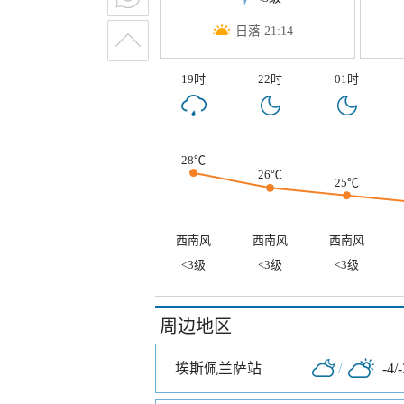
日落 21:14
19时
22时
01时
28℃
26℃
25℃
西南风
西南风
西南风
<3级
<3级
<3级
周边地区
埃斯佩兰萨站
/
-4/