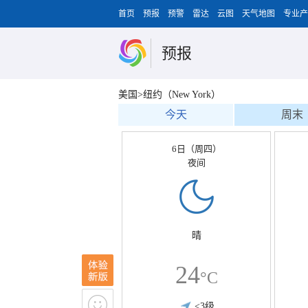
首页
预报
预警
雷达
云图
天气地图
专业产
预报
美国>纽约（New York）
今天
周末
6日（周四）
夜间
晴
24
°C
<3级