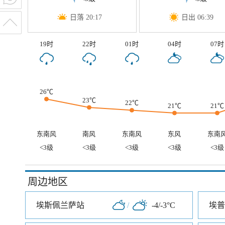
日落 20:17
日出 06:39
19时
22时
01时
04时
07时
26℃
23℃
22℃
21℃
21℃
东南风
南风
东南风
东风
东南
<3级
<3级
<3级
<3级
<3级
周边地区
埃斯佩兰萨站
/
-4/-3°C
埃普