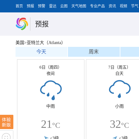
首页
预报
预警
雷达
云图
天气地图
专业产品
资讯
视频
节气
预报
美国>亚特兰大（Atlanta）
今天
周末
6日（周四）
7日（周五）
夜间
白天
中雨
小雨
21
32
°C
°C
<3级
<3级